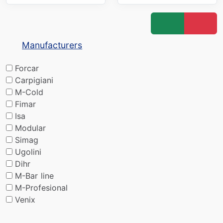
Manufacturers
Forcar
Carpigiani
M-Cold
Fimar
Isa
Modular
Simag
Ugolini
Dihr
M-Bar line
M-Profesional
Venix