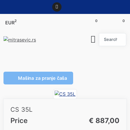
2
0
0
EUR
Search
Mašina za pranje čaša
CS 35L
Price
€ 887,00