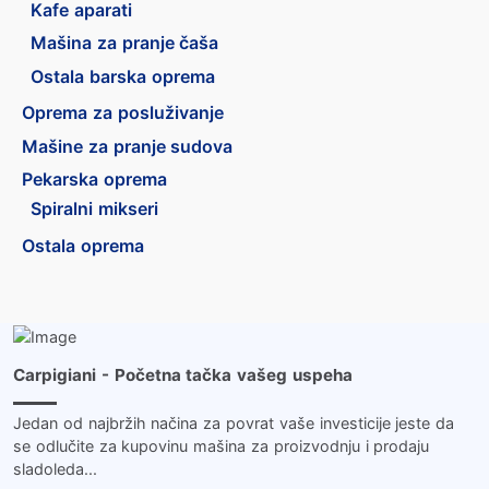
Kafe aparati
Mašina za pranje čaša
Ostala barska oprema
Oprema za posluživanje
Mašine za pranje sudova
Pekarska oprema
Spiralni mikseri
Ostala oprema
Više …
Carpigiani - Početna tačka vašeg uspeha
Jedan od najbržih načina za povrat vaše investicije jeste da
se odlučite za kupovinu mašina za proizvodnju i prodaju
sladoleda...