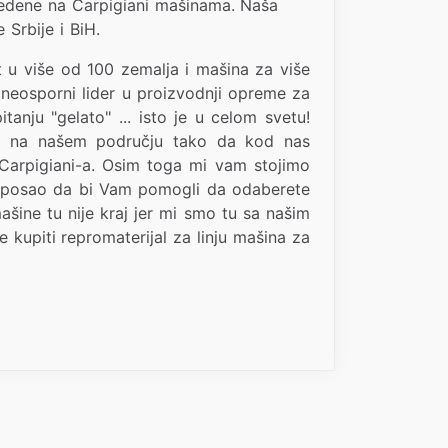
zvedene na Carpigiani mašinama. Naša
e Srbije i BiH.
t u više od 100 zemalja i mašina za više
 neosporni lider u proizvodnji opreme za
anju "gelato" ... isto je u celom svetu!
šina na našem području tako da kod nas
 Carpigiani-a. Osim toga mi vam stojimo
i posao da bi Vam pomogli da odaberete
šine tu nije kraj jer mi smo tu sa našim
kupiti repromaterijal za linju mašina za