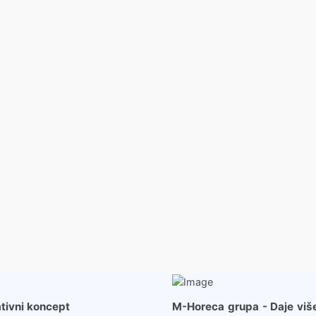
Više …
Više …
ativni koncept
M-Horeca grupa - Daje viš