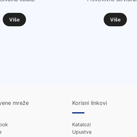
Više
Više
vene mreže
Korisni linkovi
ook
Katalozi
e
Upustva