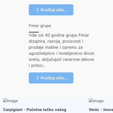
Pročitaj više …
Fimar grupa
Više od 40 godina grupa Fimar
dizajnira, razvija, proizvodi i
prodaje mašine i opremu za
ugostiteljstvo i hotelijerstvo širom
sveta, uključujući rezervne delove
i pribor...
Pročitaj više …
Više …
Carpigiani - Početna tačka vašeg
Venix - Inov