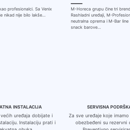
kao profesionalci. Sa Venix
M-Horeca grupu čine tri bren
 nikad nije bilo lakše...
Rashladni uređaji, M-Profesi
neutralna oprema i M-Bar lin
snack barove...
ATNA INSTALACIJA
SERVISNA PODRŠK
ećih uređaja dobijate i
Za sve uređaje koje imamo
alaciju. Instalaciju prati i
obezbeđeni su rezervni d
ekvatna obuka.
Preventivno servisiran