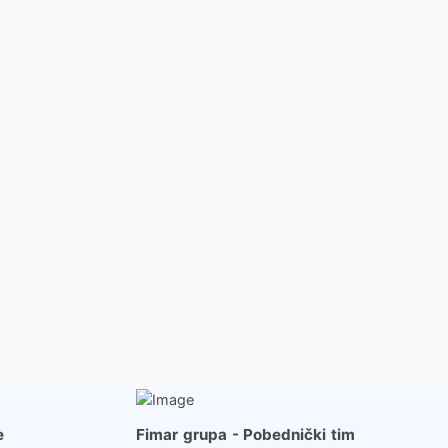
Više …
e
Fimar grupa - Pobednički tim