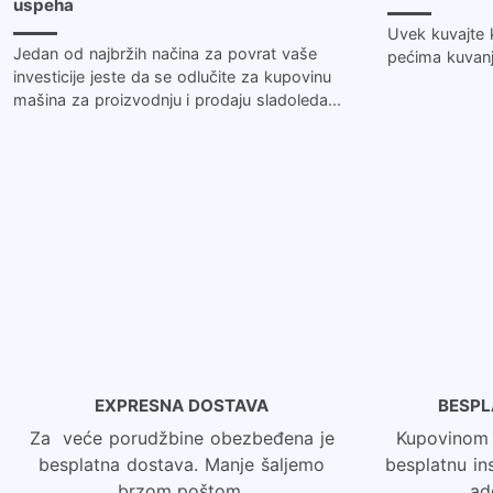
uspeha
Uvek kuvajte 
Jedan od najbržih načina za povrat vaše
pećima kuvanje
investicije jeste da se odlučite za kupovinu
mašina za proizvodnju i prodaju sladoleda...
EXPRESNA DOSTAVA
BESPL
Za veće porudžbine obezbeđena je
Kupovinom v
besplatna dostava. Manje šaljemo
besplatnu inst
brzom poštom.
ad