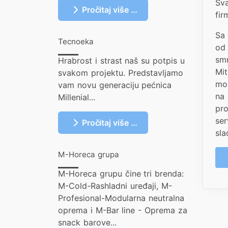
Sva
Pročitaj više …
fir
Sa 
Tecnoeka
od 
smr
Hrabrost i strast naš su potpis u
Mit
svakom projektu. Predstavljamo
mož
vam novu generaciju pećnica
na 
Millenial...
pro
ser
Pročitaj više …
sla
M-Horeca grupa
M-Horeca grupu čine tri brenda:
M-Cold-Rashladni uređaji, M-
Profesional-Modularna neutralna
oprema i M-Bar line - Oprema za
snack barove...