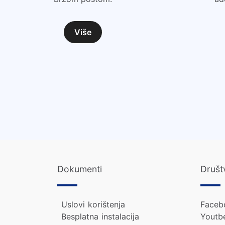
Više
Dokumenti
Društ
Uslovi korištenja
Faceb
Besplatna instalacija
Youtb