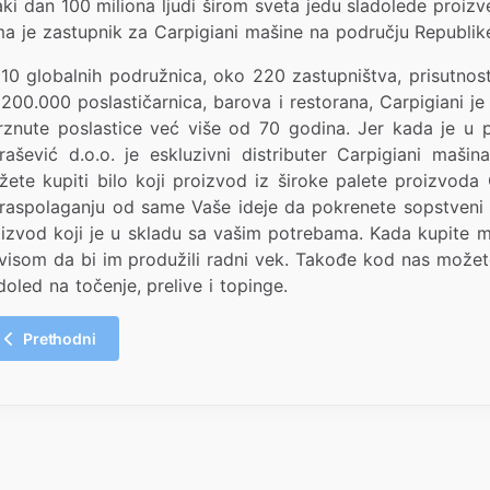
ki dan 100 miliona ljudi širom sveta jedu sladolede proi
ma je zastupnik za Carpigiani mašine na području Republik
10 globalnih podružnica, oko 220 zastupništva, prisutnos
200.000 poslastičarnica, barova i restorana, Carpigiani je
znute poslastice već više od 70 godina. Jer kada je u pit
rašević d.o.o. je eskluzivni distributer Carpigiani ma
ete kupiti bilo koji proizvod iz široke palete proizvoda
raspolaganju od same Vaše ideje da pokrenete sopstven
izvod koji je u skladu sa vašim potrebama. Kada kupite ma
visom da bi im produžili radni vek. Takođe kod nas možete 
doled na točenje, prelive i topinge.
Prethodni
Prethodni članak: Fimar grupa