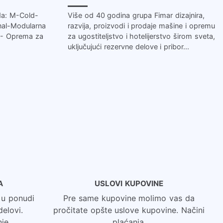
da: M-Cold-
Više od 40 godina grupa Fimar dizajnira,
onal-Modularna
razvija, proizvodi i prodaje mašine i opremu
e - Oprema za
za ugostiteljstvo i hotelijerstvo širom sveta,
uključujući rezervne delove i pribor...
A
USLOVI KUPOVINE
 u ponudi
Pre same kupovine molimo vas da
elovi.
pročitate opšte uslove kupovine. Načini
je.
plaćanja.