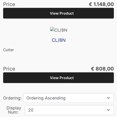
Price
€ 1.148,00
View Product
CL/8N
Cutter
Price
€ 808,00
View Product
Ordering:
Display
Num: