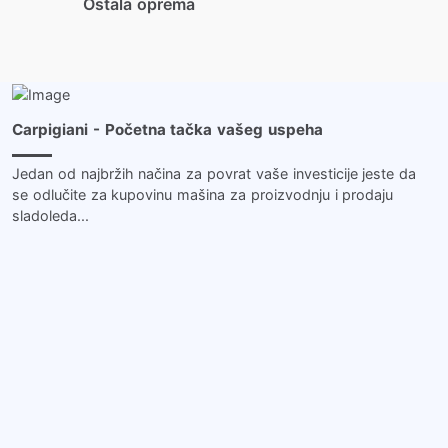
Ostala oprema
Više …
Carpigiani - Početna tačka vašeg uspeha
Jedan od najbržih načina za povrat vaše investicije jeste da
se odlučite za kupovinu mašina za proizvodnju i prodaju
sladoleda...