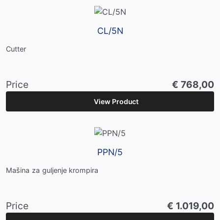
CL/5N
Cutter
Price
€ 768,00
View Product
PPN/5
Mašina za guljenje krompira
Price
€ 1.019,00