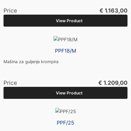
Price
€ 1.163,00
View Product
PPF18/M
Mašina za guljenje krompira
Price
€ 1.209,00
View Product
PPF/25