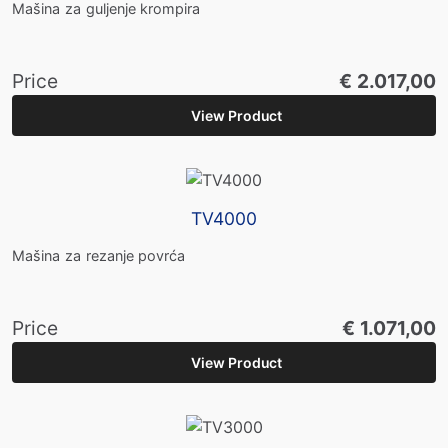
Mašina za guljenje krompira
Price
€ 2.017,00
View Product
TV4000
Mašina za rezanje povrća
Price
€ 1.071,00
View Product