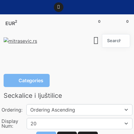
2
0
0
EUR
Search
Categories
Seckalice i ljuštilice
Ordering:
Display
Num: