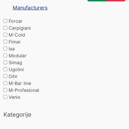
Manufacturers
Forcar
Carpigiani
M-Cold
Fimar
Isa
Modular
Simag
Ugolini
Dihr
M-Bar line
M-Profesional
Venix
Kategorije