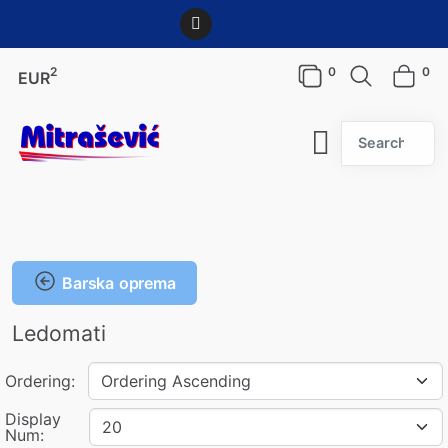
2
0
0
EUR
Search
Barska oprema
Ledomati
Ordering:
Display
Num: