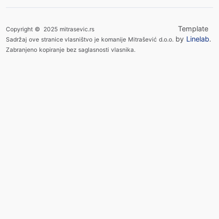
Template
Copyright © 2025 mitrasevic.rs
by
Linelab
.
Sadržaj ove stranice vlasništvo je komanije Mitrašević d.o.o.
Zabranjeno kopiranje bez saglasnosti vlasnika.