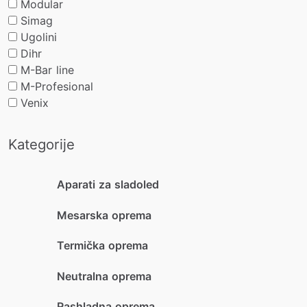
Modular
Simag
Ugolini
Dihr
M-Bar line
M-Profesional
Venix
Kategorije
Aparati za sladoled
Mesarska oprema
Termička oprema
Neutralna oprema
Rashladna oprema