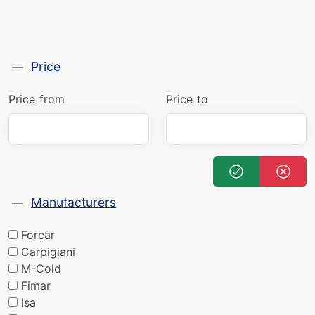
Price
Price from
Price to
Manufacturers
Forcar
Carpigiani
M-Cold
Fimar
Isa