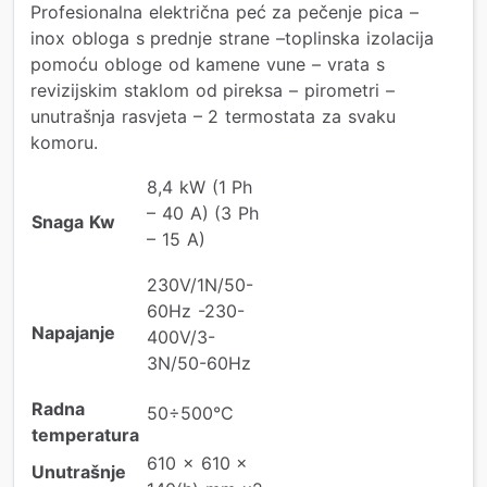
Profesionalna električna peć za pečenje pica –
inox obloga s prednje strane –toplinska izolacija
pomoću obloge od kamene vune – vrata s
revizijskim staklom od pireksa – pirometri –
unutrašnja rasvjeta – 2 termostata za svaku
komoru.
8,4 kW (1 Ph
– 40 A) (3 Ph
Snaga Kw
– 15 A)
230V/1N/50-
60Hz -230-
Napajanje
400V/3-
3N/50-60Hz
Radna
50÷500°C
temperatura
610 x 610 x
Unutrašnje