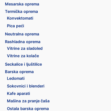
Mesarska oprema
Termička oprema
Konvektomati
Pica peći
Neutralna oprema
Rashladna oprema
Vitrine za sladoled
Vitrine za kolače
Seckalice i ljuštilice
Barska oprema
Ledomati
Sokovnici i blenderi
Kafe aparati
Mašina za pranje čaša
Ostala barska oprema