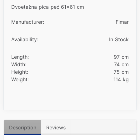
Dvoetažna pica peć 61x61 cm
Manufacturer:
Fimar
Availability:
In Stock
Length:
97 cm
Width:
74 cm
Height:
75 cm
Weight:
114 kg
Description
Reviews