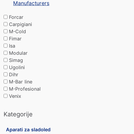
Manufacturers
Forcar
Carpigiani
M-Cold
Fimar
Isa
Modular
Simag
Ugolini
Dihr
M-Bar line
M-Profesional
Venix
Kategorije
Aparati za sladoled