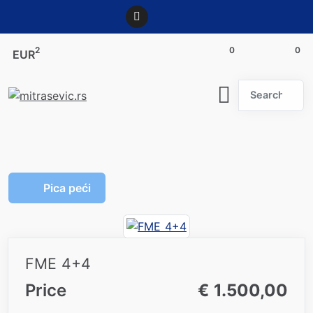
2
0
0
EUR
Search
Pica peći
FME 4+4
Price
€ 1.500,00