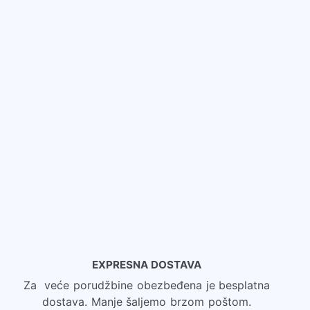
V
U
ni
EXPRESNA DOSTAVA
Za veće porudžbine obezbeđena je besplatna
dostava. Manje šaljemo brzom poštom.